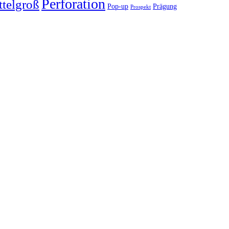
Perforation
ttelgroß
Pop-up
Prägung
Prospekt